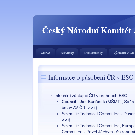
Český Národní Komitét
ČNKA
Novinky
Dokumenty
Výzkum v ČR
Informace o působení ČR v ESO
aktuální zástupci ČR v orgánech ESO
Council - Jan Buriánek (MŠMT), Soňa
ústav AV ČR, v.v.i.)
Scientific Technical Committee - Duša
v.v.i)
Scientific Technical Committee, Europ
Committee - Pavel Jáchym (Astronomic